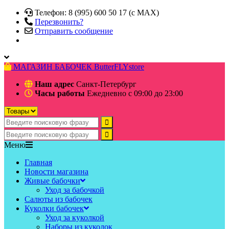
Телефон: 8 (995) 600 50 17 (c MAX)
Перезвонить?
Отправить сообщение
МАГАЗИН БАБОЧЕК
ButterFLYstore
Наш адрес
Санкт-Петербург
Часы работы
Ежедневно с 09:00 до 23:00
Меню
Главная
Новости магазина
Живые бабочки
Уход за бабочкой
Салюты из бабочек
Куколки бабочек
Уход за куколкой
Наборы из куколок