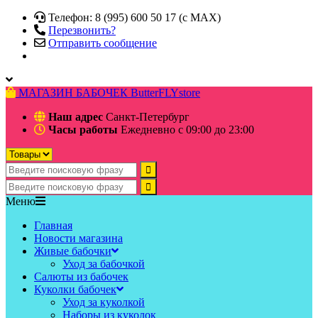
Телефон: 8 (995) 600 50 17 (c MAX)
Перезвонить?
Отправить сообщение
МАГАЗИН БАБОЧЕК
ButterFLYstore
Наш адрес
Санкт-Петербург
Часы работы
Ежедневно с 09:00 до 23:00
Меню
Главная
Новости магазина
Живые бабочки
Уход за бабочкой
Салюты из бабочек
Куколки бабочек
Уход за куколкой
Наборы из куколок