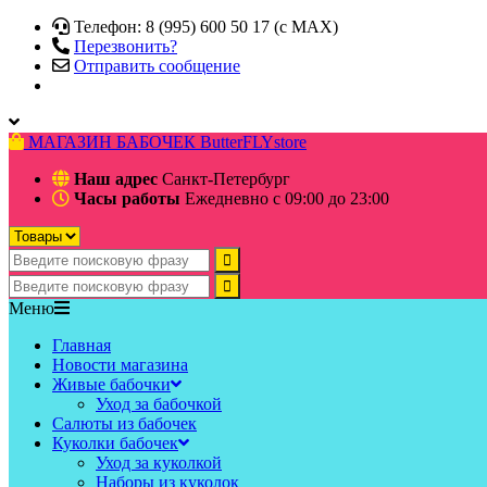
Телефон: 8 (995) 600 50 17 (c MAX)
Перезвонить?
Отправить сообщение
МАГАЗИН БАБОЧЕК
ButterFLYstore
Наш адрес
Санкт-Петербург
Часы работы
Ежедневно с 09:00 до 23:00
Меню
Главная
Новости магазина
Живые бабочки
Уход за бабочкой
Салюты из бабочек
Куколки бабочек
Уход за куколкой
Наборы из куколок