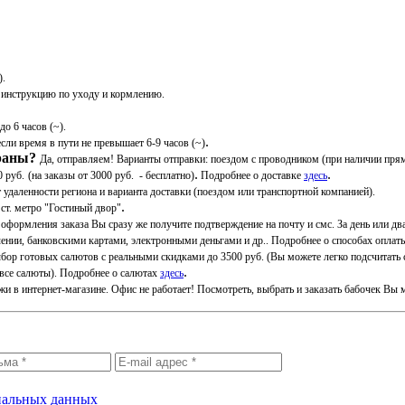
).
 инструкцию по уходу и кормлению.
до 6 часов (~).
.
если время в пути не превышает 6-9 часов (~)
раны?
Да, отправляем! Варианты отправки: поездом с проводником (при наличии пря
.
.
 руб.
(на заказы от 3000 руб. - бесплатно)
Подробнее о доставке
здесь
 удаленности региона и варианта доставки (поездом или транспортной компанией).
.
ст. метро "Гостиный двор"
е оформления заказа Вы сразу же получите подтверждение на почту и смс. За день или д
нии, банковскими картами, электронными деньгами и др.. Подробнее о способах опла
ор готовых салютов с реальными скидками до 3500 руб. (Вы можете легко подсчитать с
.
а (все салюты). Подробнее о салютах
здесь
 в интернет-магазине. Офис не работает! Посмотреть, выбрать и заказать бабочек Вы 
ональных данных