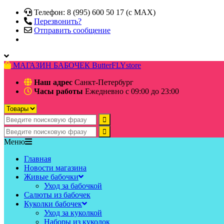
Телефон: 8 (995) 600 50 17 (c MAX)
Перезвонить?
Отправить сообщение
МАГАЗИН БАБОЧЕК
ButterFLYstore
Наш адрес
Санкт-Петербург
Часы работы
Ежедневно с 09:00 до 23:00
Меню
Главная
Новости магазина
Живые бабочки
Уход за бабочкой
Салюты из бабочек
Куколки бабочек
Уход за куколкой
Наборы из куколок