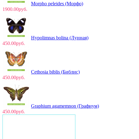
Morpho peleides (Морфо)
1900.00руб.
Hypolimnas bolina (Лунная)
450.00руб.
Cethosia biblis (Библис)
450.00руб.
Graphium agamemnon (Графиум)
450.00руб.