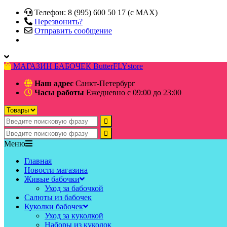
Телефон: 8 (995) 600 50 17 (c MAX)
Перезвонить?
Отправить сообщение
МАГАЗИН БАБОЧЕК
ButterFLYstore
Наш адрес
Санкт-Петербург
Часы работы
Ежедневно с 09:00 до 23:00
Меню
Главная
Новости магазина
Живые бабочки
Уход за бабочкой
Салюты из бабочек
Куколки бабочек
Уход за куколкой
Наборы из куколок