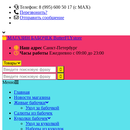
Телефон: 8 (995) 600 50 17 (c MAX)
Перезвонить?
Отправить сообщение
МАГАЗИН БАБОЧЕК
ButterFLYstore
Наш адрес
Санкт-Петербург
Часы работы
Ежедневно с 09:00 до 23:00
Меню
Главная
Новости магазина
Живые бабочки
Уход за бабочкой
Салюты из бабочек
Куколки бабочек
Уход за куколкой
Наборы из куколок