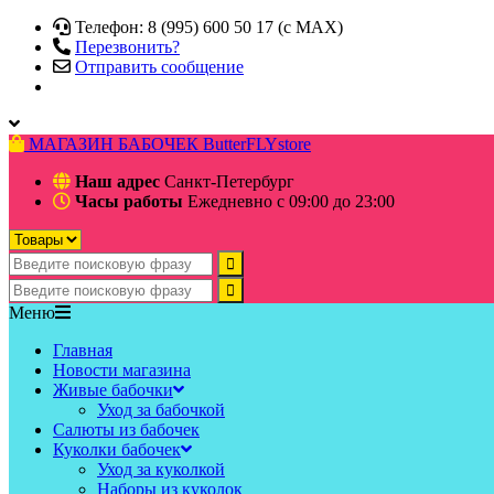
Телефон: 8 (995) 600 50 17 (c MAX)
Перезвонить?
Отправить сообщение
МАГАЗИН БАБОЧЕК
ButterFLYstore
Наш адрес
Санкт-Петербург
Часы работы
Ежедневно с 09:00 до 23:00
Меню
Главная
Новости магазина
Живые бабочки
Уход за бабочкой
Салюты из бабочек
Куколки бабочек
Уход за куколкой
Наборы из куколок