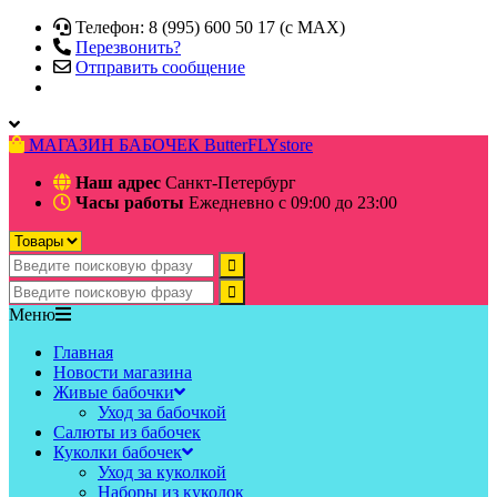
Телефон: 8 (995) 600 50 17 (c MAX)
Перезвонить?
Отправить сообщение
МАГАЗИН БАБОЧЕК
ButterFLYstore
Наш адрес
Санкт-Петербург
Часы работы
Ежедневно с 09:00 до 23:00
Меню
Главная
Новости магазина
Живые бабочки
Уход за бабочкой
Салюты из бабочек
Куколки бабочек
Уход за куколкой
Наборы из куколок